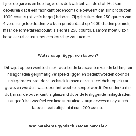
fijner de garens en hoe hoger dus de kwaliteit van de stof. Het kan
gebeuren dat u een fabrikant tegenkomt die beweert dat zijn producten
1000 counts (of zelfs hoger) hebben. Zij gebruiken dan 250 garens van
4 verstrengelde draden. Zo kom je inderdaad op 1000 draden per inch,
maar de echte threadcount is slechts 250 counts. Daarom moet u zo’n
hoog aantal counts met een korreltje zout nemen.
Wat is satijn Egyptisch katoen?
Dit wijst op een weeftechniek, waarbij de kruispunten van de ketting- en
inslagdraden gelijkmatig verspreid liggen en bedekt worden door de
inslagdraden. Met deze techniek kunnen garens heel dicht op elkaar
geweven worden, waardoor het weefsel soepel wordt. De onderkant is
dof, maar de bovenkant is glanzend door de losliggende inslagdraden.
Dit geeft het weefsel een luxe uitstraling. Satijn geweven Egyptisch
katoen heeft altijd minimum 200 counts.
Wat betekent Egyptisch katoen percale?