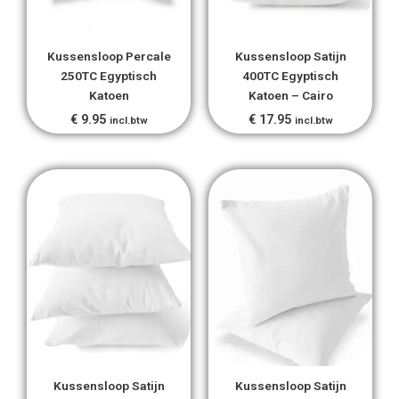
Kussensloop Percale
Kussensloop Satijn
250TC Egyptisch
400TC Egyptisch
Katoen
Katoen – Cairo
€
9.95
€
17.95
incl.btw
incl.btw
Prijsklasse:
Prijsklass
€ 17.95
€ 24.95
tot
tot
€ 19.95
€ 29.95
Kussensloop Satijn
Kussensloop Satijn