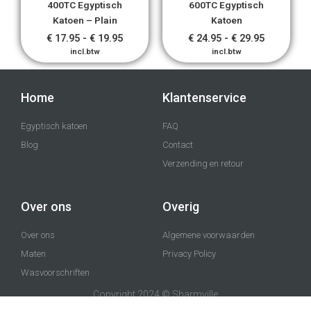
400TC Egyptisch
600TC Egyptisch
Katoen – Plain
Katoen
€
17.95
-
€
19.95
€
24.95
-
€
29.95
incl.btw
incl.btw
Home
Klantenservice
Egyptisch katoen
FAQ
Blog
Contact
Verzending en retour
Over ons
Overig
Over ons
Algemene voorwaarden
Maten
Privacy Policy
Wasvoorschriften
Copyright 2024 © Sharmville