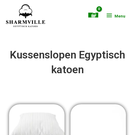
Ga
Menu
naar
Menu
de
inhoud
Kussenslopen Egyptisch
katoen