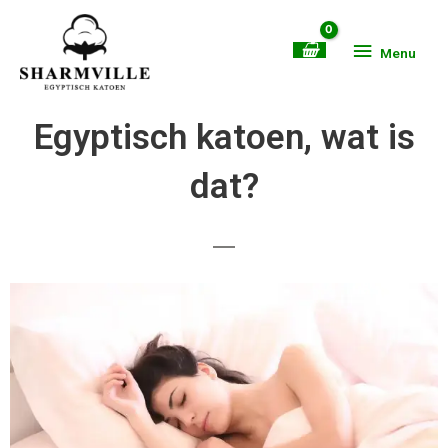
Ga
Menu
naar
Menu
de
inhoud
Egyptisch katoen, wat is
dat?