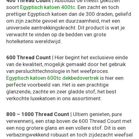
400 Thread Count
| Absoluut de meest gekozen
soort
Egyptisch katoen 400tc
. Een zacht en toch
prettiger Egyptisch katoen dan de 300 draden, geliefd
om zijn zachte gevoel en duurzaamheid, met een
universele aantrekkingskracht. Dit product is wat je
verwacht te vinden op de bedden van grote
hotelketens wereldwijd.
600 Thread Count
| Hier begint het exclusieve einde
van de kwaliteit, mogelijk gemaakt door het gebruik
van persluchttechnologie in het weefproces.
Egyptisch katoen 600tc dekbedovertrek
is hier een
perfecte voorbeeld van. Het is een prachtige
glanzende, zachte en zeer gladde stof, het best
verkochte luxekatoen in ons assortiment.
800 – 1000 Thread Count
| Ultiem genieten, pure
verwennerij, een stap boven de 600 Thread Count met
een nog grotere glans en een vollere stof. Dit is een
verbazingwekkend robuust en toch zijdezacht weefsel