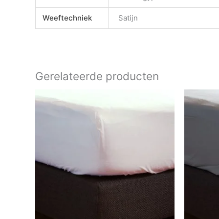
Weeftechniek
Satijn
Gerelateerde producten
Prijsklasse:
€ 19.95
tot
€ 34.95