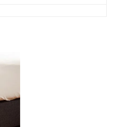
jsklasse:
4.95
4.95