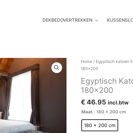
DEKBEDOVERTREKKEN
KUSSENSL
Egyptisch
Home
/
Egyptisch katoen 
Katoen
180×200
Hoeslaken
Egyptisch Kat
300TC
180×200
Satijn
180x200
€
46.95
incl.btw
aantal
Maat
: 180 x 200 cm
180 x 200 cm