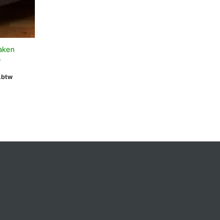
aken
r
l.btw