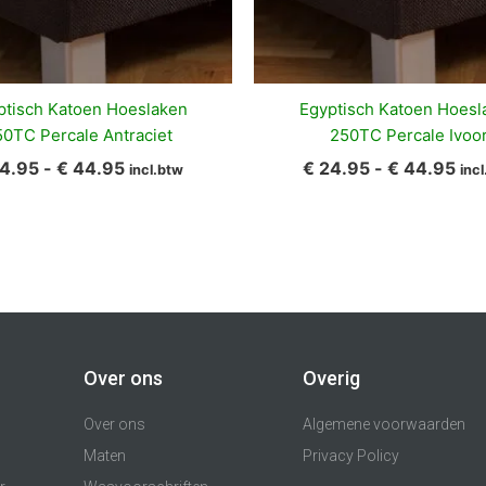
ptisch Katoen Hoeslaken
Egyptisch Katoen Hoesl
0TC Percale Antraciet
250TC Percale Ivoo
4.95
-
€
44.95
€
24.95
-
€
44.95
incl.btw
inc
Over ons
Overig
Over ons
Algemene voorwaarden
Maten
Privacy Policy