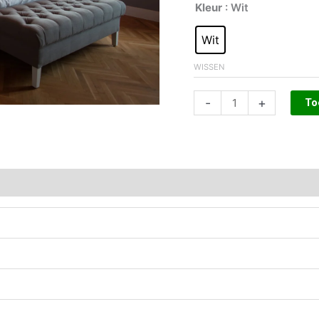
Kleur
: Wit
Wit
WISSEN
-
+
To