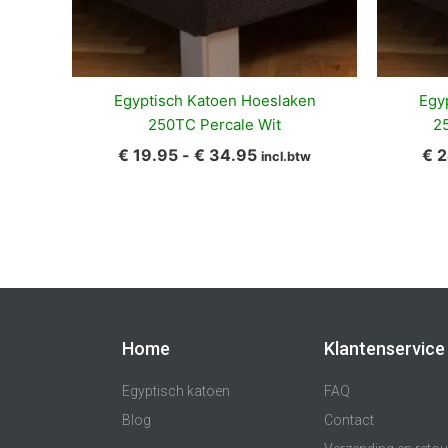
Egyptisch Katoen Hoeslaken
Egy
250TC Percale Wit
25
€
19.95
-
€
34.95
€
2
incl.btw
Home
Klantenservice
Egyptisch katoen
FAQ
Blog
Contact