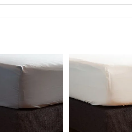
Prijsklasse:
Pri
€ 24.95
€ 2
tot
tot
€ 44.95
€ 4