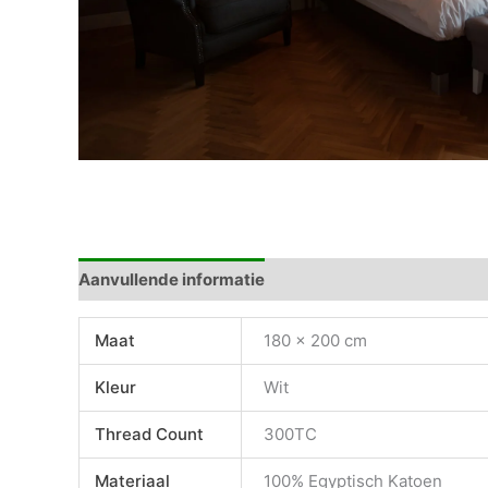
Aanvullende informatie
Beoordelingen (0)
Maat
180 x 200 cm
Kleur
Wit
Thread Count
300TC
Materiaal
100% Egyptisch Katoen