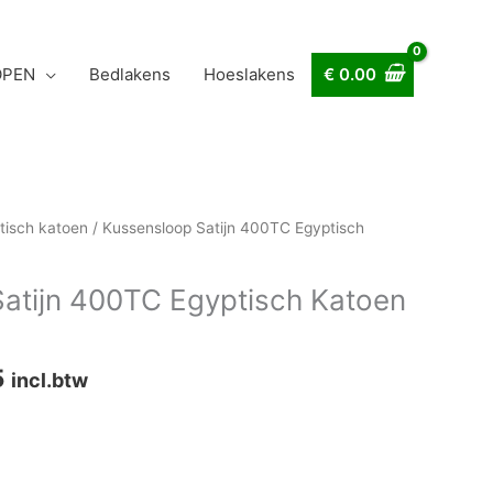
OPEN
Bedlakens
Hoeslakens
€
0.00
Prijsklasse:
tisch katoen
/ Kussensloop Satijn 400TC Egyptisch
€ 17.95
tot
atijn 400TC Egyptisch Katoen
€ 19.95
5
incl.btw