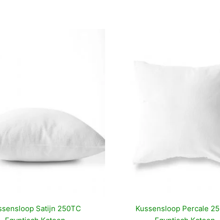
ssensloop Satijn 250TC
Kussensloop Percale 2