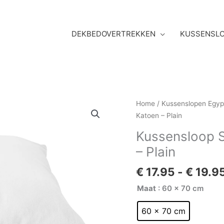
DEKBEDOVERTREKKEN
KUSSENSL
Kussensloop
Home
/
Kussenslopen Egyp
Satijn
Katoen – Plain
400TC
Kussensloop S
Egyptisch
– Plain
Katoen
-
€
17.95
-
€
19.9
Plain
aantal
Maat
: 60 x 70 cm
60 x 70 cm