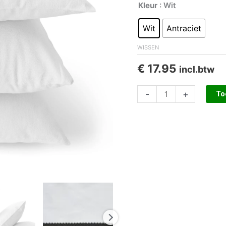
Kleur
: Wit
Wit
Antraciet
WISSEN
€
17.95
incl.btw
-
+
To